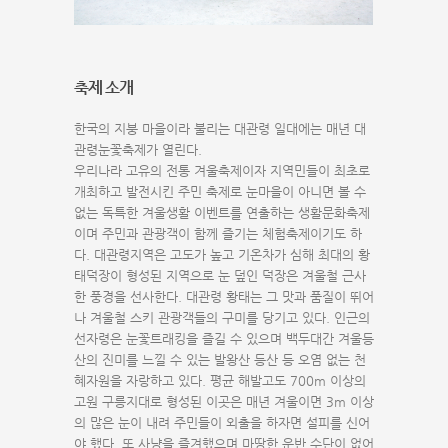
축제 소개
한국의 지붕 마을이라 불리는 대관령 일대에는 매년 대
관령눈꽃축제가 열린다.
우리나라 고유의 전통 겨울축제이자 지역민들이 최초로
개최하고 발전시킨 주민 축제로 눈마을이 아니면 볼 수
없는 독특한 겨울생활 이벤트를 연출하는 생활문화축제
이며 주민과 관광객이 함께 즐기는 체험축제이기도 하
다. 대관령지역은 고도가 높고 기온차가 심해 최대의 황
태덕장이 형성된 지역으로 눈 덮인 덕장은 겨울철 근사
한 풍경을 선사한다. 대관령 황태는 그 맛과 품질이 뛰어
나 겨울철 스키 관광객들의 구미를 당기고 있다. 인근의
선자령은 눈꽃트래킹을 즐길 수 있으며 백두대간 겨울등
산의 진미를 느낄 수 있는 발왕산 등산 등 오염 없는 천
혜자원을 자랑하고 있다. 평균 해발고도 700m 이상의
고원 구릉지대로 형성된 이곳은 매년 겨울이면 3m 이상
의 많은 눈이 내려 주민들이 외출을 하자면 설피를 신어
야 했다. 또 사냥을 즐겨했으며 마땅한 운반 수단이 없어