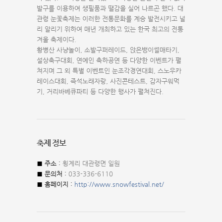
발구를 이용하여 생필품과 땔감을 실어 나르곤 했다. 대
관령 눈꽃축제는 이러한 전통문화를 계승 발전시키고 널
리 알리기 위하여 매년 개최하고 있는 한국 최고의 전통
겨울 축제이다.
황병산 사냥놀이, 소발구퍼레이드, 앉은뱅이썰매타기,
설상축구대회, 연예인 축하공연 등 다양한 이벤트가 펼
쳐지며 그 외 특별 이벤트인 눈조각경연대회, 스노우카
레이스대회, 즉석노래자랑, 사진콘테스트, 감자구워먹
기, 거리바베큐파티 등 다양한 행사가 펼쳐진다.
축제 정보
■ 주소 :
횡계리 대관령면 일원
■ 문의처 :
033-336-6110
■ 홈페이지 :
http://www.snowfestival.net/