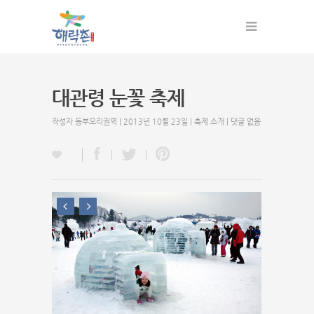
대관령 눈꽃 축제
작성자
동부오리권역
| 2013년 10월 23일 |
축제 소개
|
댓글 없음