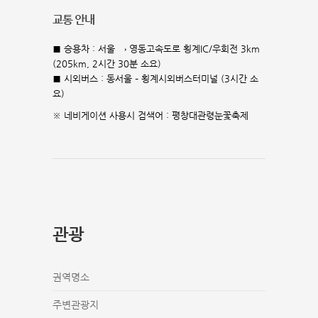
교통 안내
■ 승용차 : 서울 → 영동고속도로 횡계IC/우회전 3km
(205km, 2시간 30분 소요)
■ 시외버스 : 동서울 – 횡계시외버스터미널 (3시간 소
요)
※ 네비게이션 사용시 검색어 : 평창대관령눈꽃축제
관광
권역명소
주변관광지