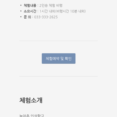
체험내용 :
2인승 체험 비행
소요시간 :
1시간 내외(비행시간 10분 내외)
문 의 :
033-333-2625
체험예약 및 확인
체험소개
농어촌 인성학교