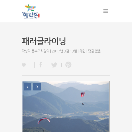
패러글라이딩
작성자
동부오리권역
| 2017년 3월 13일 |
체험
|
댓글 없음