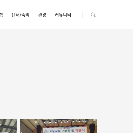
험
센터/숙박
관광
커뮤니티