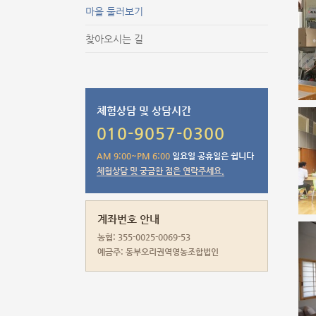
마을 둘러보기
찾아오시는 길
체험상담 및 상담시간
010-9057-0300
AM 9:00~PM 6:00
일요일 공휴일은 쉽니다
체험상담 및 궁금한 점은 연락주세요.
계좌번호 안내
농협: 355-0025-0069-53
예금주: 동부오리권역영농조합법인