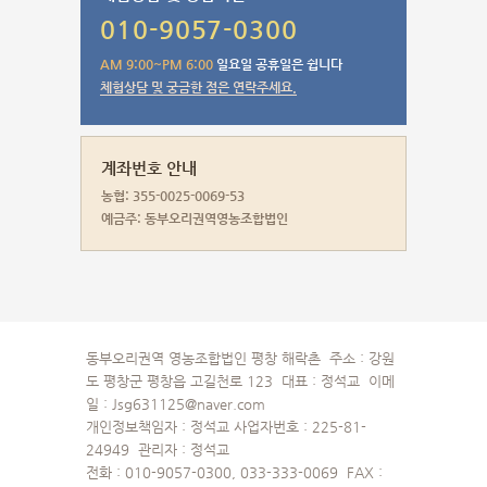
010-9057-0300
AM 9:00~PM 6:00
일요일 공휴일은 쉽니다
체험상담 및 궁금한 점은 연락주세요.
계좌번호 안내
농협: 355-0025-0069-53
예금주: 동부오리권역영농조합법인
동부오리권역 영농조합법인 평창 해락촌 주소 : 강원
도 평창군 평창읍 고길천로 123 대표 : 정석교 이메
일 : Jsg631125@naver.com
개인정보책임자 : 정석교 사업자번호 : 225-81-
24949 관리자 : 정석교
전화 : 010-9057-0300, 033-333-0069 FAX :