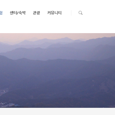
험
센터/숙박
관광
커뮤니티