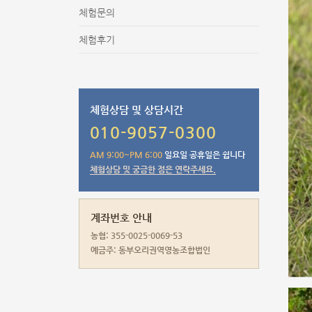
체험문의
체험후기
체험상담 및 상담시간
010-9057-0300
AM 9:00~PM 6:00
일요일 공휴일은 쉽니다
체험상담 및 궁금한 점은 연락주세요.
계좌번호 안내
농협: 355-0025-0069-53
예금주: 동부오리권역영농조합법인