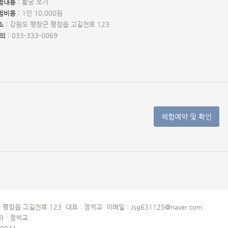
험내용 :
활궁 쏘기
험비용 :
1인 10,000원
 :
강원도 평창군 평창읍 고길천로 123
의 :
033-333-0069
체험예약 및 확인
 고길천로 123 대표 : 정석교 이메일 : Jsg631125@naver.com
자 : 정석교