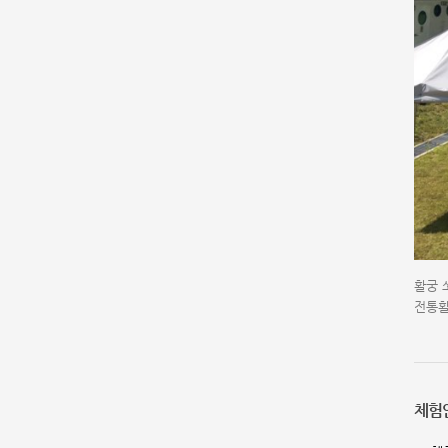
활궁 
전통활
체험