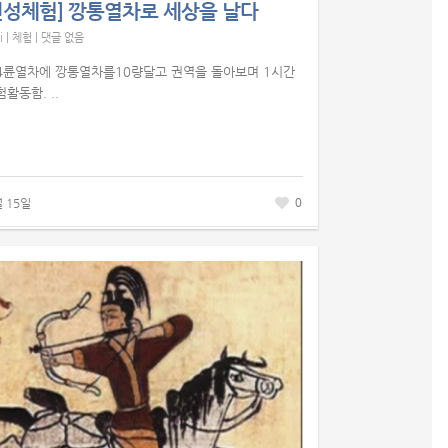
인성체험] 깡통열차로 세상을 날다
i
|
체험
|
댓글 없음
4륜열차에 깡통열차를10량달고 권역을 돌아보며 1시간
활동함. ..
0
월 15일