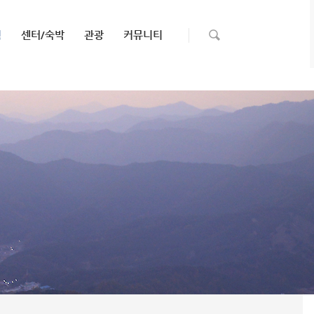
험
센터/숙박
관광
커뮤니티