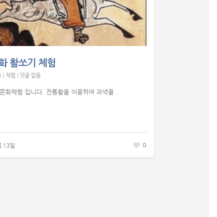
화 활쏘기 체험
i
|
체험
|
댓글 없음
문화체험 입니다. 전통활을 이용하여 과녁을 ..
0
월 13일