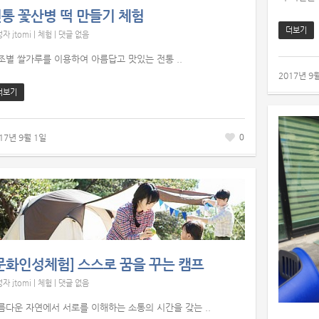
통 꽃산병 떡 만들기 체험
더보기
성자
jtomi
|
체험
|
댓글 없음
 조별 쌀가루를 이용하여 아름답고 맛있는 전통 ..
2017년 9
더보기
0
17년 9월 1일
문화인성체험] 스스로 꿈을 꾸는 캠프
성자
jtomi
|
체험
|
댓글 없음
름다운 자연에서 서로를 이해하는 소통의 시간을 갖는 ..