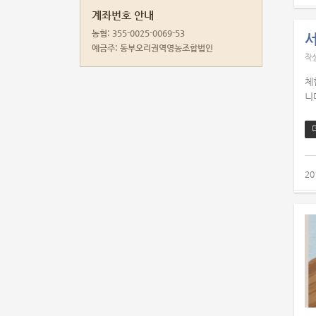
계좌번호 안내
농협: 355-0025-0069-53
예금주: 동부오리권역영농조합법인
작
체
니다
20