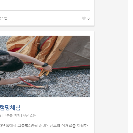
0
월 1일
캠핑체험
i
|
미분류
,
체험
|
댓글 없음
자연속에서 그룹별4인씩 준비된텐트와 식재료를 이용하
.