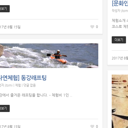
[문화
더보기
작성자
jtom
체험소개 
0
코스로 체험
17년 8월 15일
더보기
2017년 8
자연체험] 동강래프팅
성자
jtomi
|
체험
|
댓글 없음
강에서 즐거운 래프팅을 합니다. – 체험비 1인 ..
더보기
0
17년 8월 15일