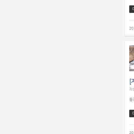
20
[
작
동
20