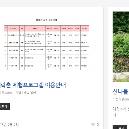
해락촌 체험프로그램 이용안내
산나물
성자
jtomi
|
체험
|
댓글 없음
작성자
jtom
더보기
체험소개 
내
0
25년 7월 7일
더보기