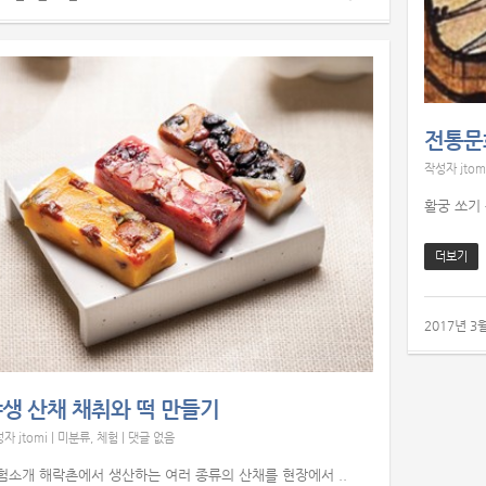
전통문
작성자
jtom
활궁 쏘기 
더보기
2017년 3
생 산채 채취와 떡 만들기
성자
jtomi
|
미분류
,
체험
|
댓글 없음
험소개 해락촌에서 생산하는 여러 종류의 산채를 현장에서 ..