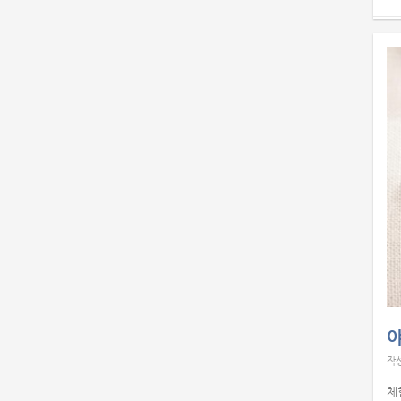
야
작
체