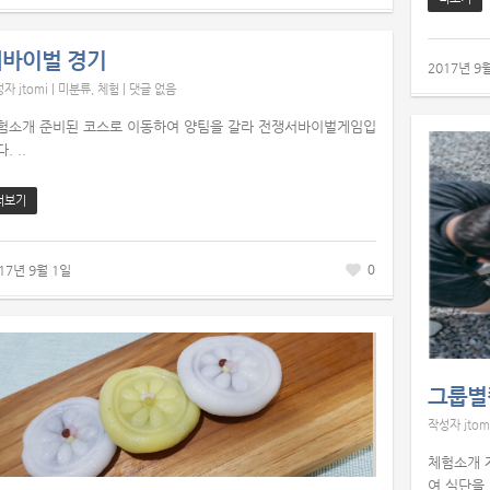
서바이벌 경기
2017년 9
성자
jtomi
|
미분류
,
체험
|
댓글 없음
험소개 준비된 코스로 이동하여 양팀을 갈라 전쟁서바이벌게임입
. ..
더보기
0
17년 9월 1일
그룹별
작성자
jtom
체험소개 
여 식단을 .