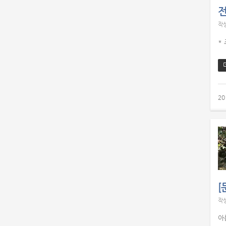
전
작
*
20
[
작
아